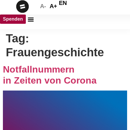
EN
A-
A+
Spenden
Tag:
Frauengeschichte
Notfallnummern
in Zeiten von Corona