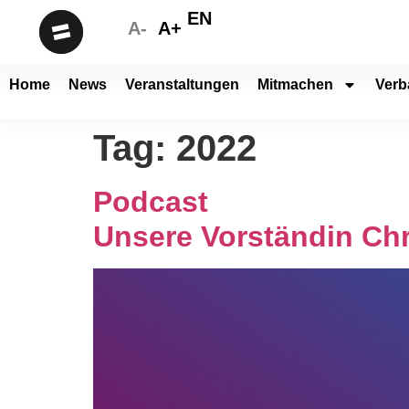
EN
A-
A+
Home
News
Veranstaltungen
Mitmachen
Verb
Tag:
2022
Podcast
Unsere Vorständin Chr