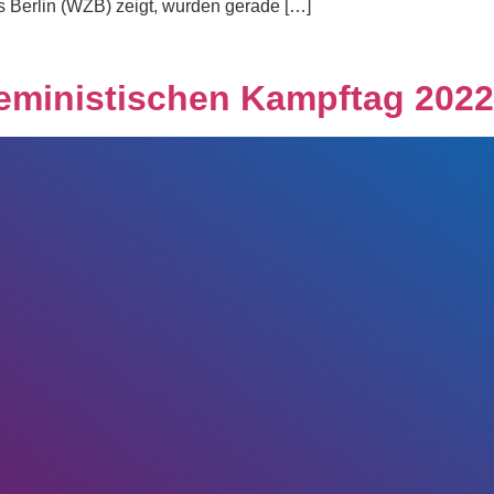
s Berlin (WZB) zeigt, wurden gerade […]
Feministischen Kampftag 2022