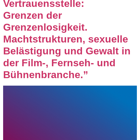
Vertrauensstelle:
Grenzen der
Grenzenlosigkeit.
Machtstrukturen, sexuelle
Belästigung und Gewalt in
der Film-, Fernseh- und
Bühnenbranche.”