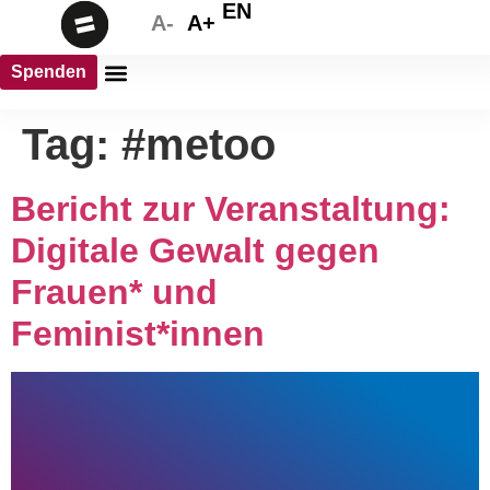
EN
A-
A+
Spenden
Tag:
#metoo
Bericht zur Veranstaltung:
Digitale Gewalt gegen
Frauen* und
Feminist*innen