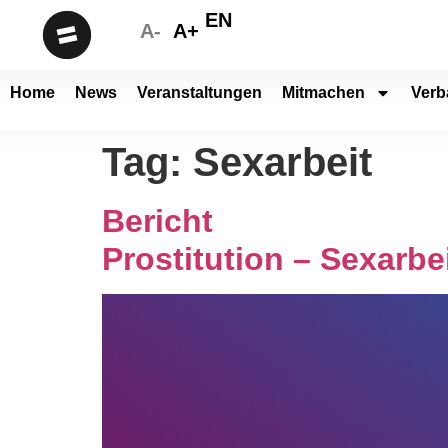
EN
A-
A+
Home
News
Veranstaltungen
Mitmachen
Verb
Tag:
Sexarbeit
Bericht
Prostitution – Sexarb