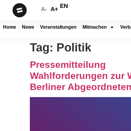
EN
A-
A+
Home
News
Veranstaltungen
Mitmachen
Verb
Tag:
Politik
Pressemitteilung
Wahlforderungen zur 
Berliner Abgeordnete