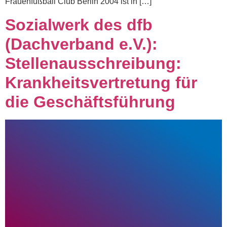
Frauenfußball Club Berlin 2004 ist in […]
Sozialwerk des dfb
(Dachverband e.V.):
Stellenausschreibung:
Krankheitsvertretung für
die Geschäftsführung